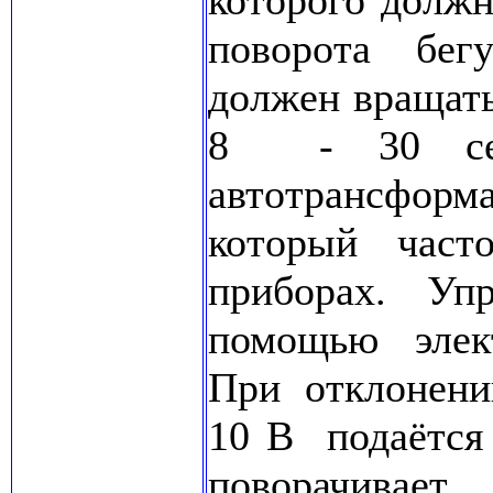
которого долж
поворота бегу
должен вращат
8 - 30 се
автотрансфор
который част
приборах. Уп
помощью элек
При отклонени
10 В подаётся
поворачив