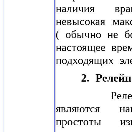
наличия вра
невысокая мак
( обычно не б
настоящее вре
подходящих эле
2. Релей
Релейно - 
являются на
простоты из