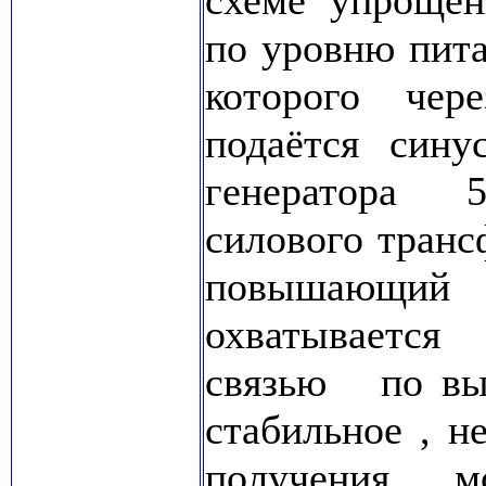
схеме упрощён
по уровню пит
которого чер
подаётся сину
генератора 
силового транс
повышающий 
охватывается
связью по вы
стабильное , 
получения м